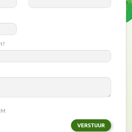
t?
cht
VERSTUUR